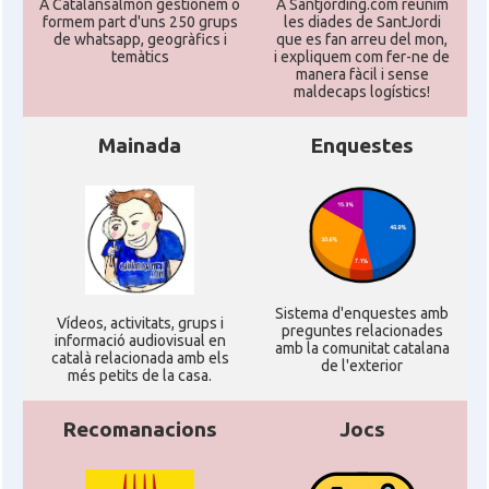
A Catalansalmon gestionem o
A Santjording.com reunim
formem part d'uns 250 grups
les diades de SantJordi
de whatsapp, geogràfics i
que es fan arreu del mon,
temàtics
i expliquem com fer-ne de
manera fàcil i sense
maldecaps logí­stics!
Mainada
Enquestes
Sistema d'enquestes amb
Ví­deos, activitats, grups i
preguntes relacionades
informació audiovisual en
amb la comunitat catalana
català relacionada amb els
de l'exterior
més petits de la casa.
Recomanacions
Jocs