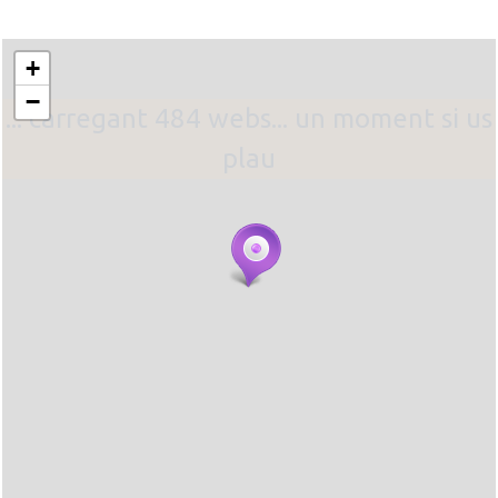
+
−
... carregant 484 webs... un moment si us
plau