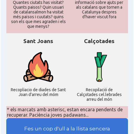
Quantes ciutats has visitat?
informació sobre ajuts per
Quants paisos? Quin usuari
als catalans que tornen a
de catalansalmon ha visitat
Catalunya despres
més països i cuutats? quins
d'haver viscut fora
son els que mes agraden i els
que menys?
Sant Joans
Calçotades
Recopliacio de diades de Sant
Recopilació de
Joan d'arreu del móm
Calçotades cel.lebrades
arreu del món
* els marcats amb asterisc, estan encara pendents de
recuperar. Paciència joves padawans...
Fes un cop d'ull a la llista sencera