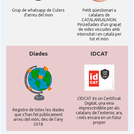
Grup de whatsapp de Culers
Petit qüestionari a
d'arreu del mon
catalans de
CATALANSALMON.
Pinzellades d'un grapat
de vides viscudes amb
intensitat i en català per
tot el món
Diades
IDCAT
L'IDCAT és un Certificat
Digital, una eina
imprescindible per als
Registre de totes les diades
catalans de l'exterior, ara,
que s'han fet públicament
i més encara en un futur
arreu del món, des de l'any
proper
2018