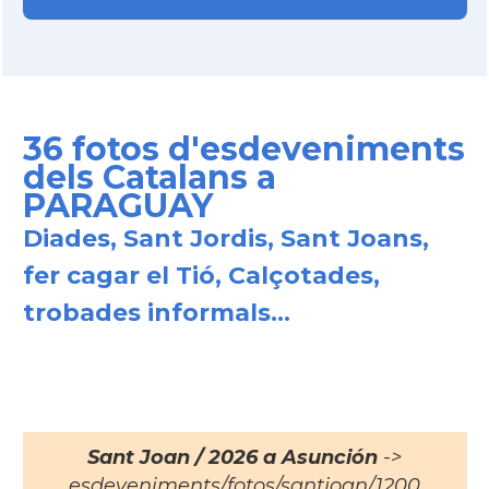
36 fotos d'esdeveniments
dels Catalans a
PARAGUAY
Diades, Sant Jordis, Sant Joans,
fer cagar el Tió, Calçotades,
trobades informals...
Sant Joan / 2026 a Asunción
->
esdeveniments/fotos/santjoan/1200