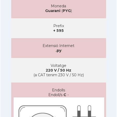
Moneda
Guarani
(
PYG
)
Prefix
+ 595
Extensió Internet
.py
Voltatge
220 V / 50 Hz
(a CAT tenim 230 V / 50 Hz)
Endolls
Endoll/s
C
-