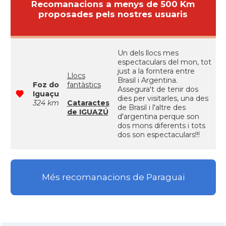
Recomanacions a menys de 500 Km
proposades pels nostres usuaris
Un dels llocs mes
espectaculars del mon, tot
just a la forntera entre
Llocs
Brasil i Argentina.
Foz do
fantàstics
Assegura't de tenir dos
Iguaçu
dies per visitarles, una des
324 km
Cataractes
de Brasil i l'altre des
de IGUAZÚ
d'argentina perque son
dos mons diferents i tots
dos son espectaculars!!!
Més recomanacions de Paraguai