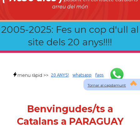
arreu del món
2005-2025: Fes un cop d'ull al
site dels 20 anys!!!!
menu ràpid >>
20 ANYS!
whatsapp
faqs
Tornar al capdamunt
Benvingudes/ts a
Catalans a PARAGUAY