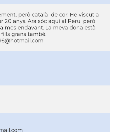
ment, però català de cor. He viscut a
r 20 anys. Ara sóc aquí­ al Peru, però
ya mes endavant. La meva dona està
 fills grans també.
6@hotmail.com
mail.com