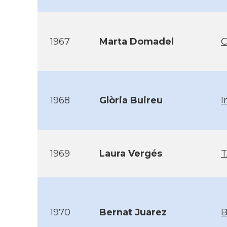
1967
Marta Domadel
C
1968
Glòria Buireu
I
1969
Laura Vergés
T
1970
Bernat Juarez
B