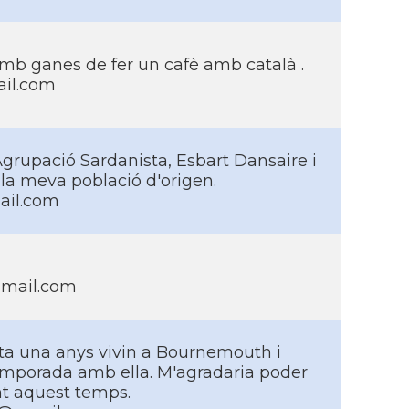
mb ganes de fer un cafè amb català .
il.com
grupació Sardanista, Esbart Dansaire i
la meva població d'origen.
il.com
gmail.com
ta una anys vivin a Bournemouth i
temporada amb ella. M'agradaria poder
ant aquest temps.