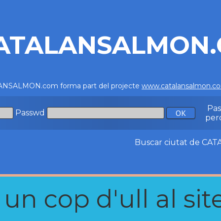
ATALANSALMON
NSALMON.com forma part del projecte
www.catalansalmon.c
Pa
Passwd
per
Buscar ciutat de C
n cop d'ull al site