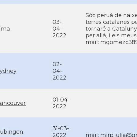
Sóc peruà de naixe
03-
terres catalanes pe
ima
04-
tornaré a Catalun
2022
per allà, i els meus
mail:
mgomezc389
02-
ydney
04-
2022
01-04-
ancouver
2022
31-03-
übingen
2022
mail:
mirp.julia@g