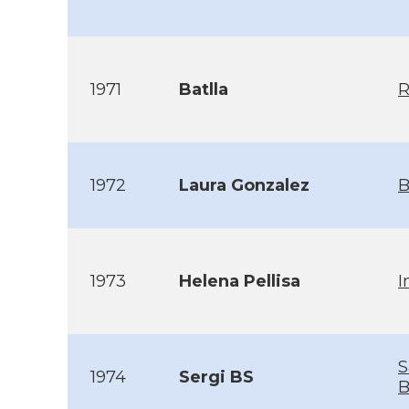
1971
Batlla
1972
Laura Gonzalez
B
1973
Helena Pellisa
I
S
1974
Sergi BS
B