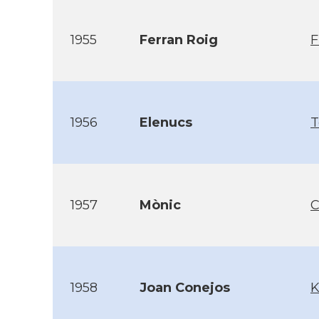
1955
Ferran Roig
F
1956
Elenucs
T
1957
Mònic
C
1958
Joan Conejos
K