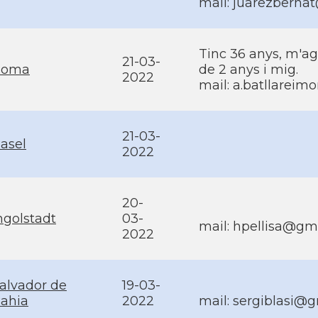
mail:
juarezberna
Tinc 36 anys, m'ag
21-03-
Roma
de 2 anys i mig.
2022
mail:
a.batllarei
21-03-
asel
2022
20-
ngolstadt
03-
mail:
hpellisa@gm
2022
alvador de
19-03-
ahia
2022
mail:
sergiblasi@g