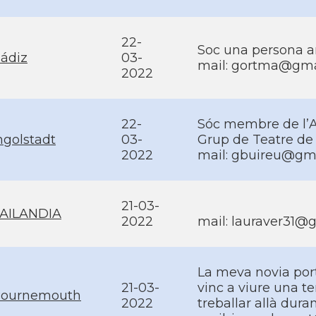
22-
Soc una persona a
ádiz
03-
mail:
gortma@gma
2022
22-
Sóc membre de lʼA
ngolstadt
03-
Grup de Teatre de 
2022
mail:
gbuireu@gma
21-03-
AILANDIA
2022
mail:
lauraver31@
La meva novia por
21-03-
vinc a viure una 
ournemouth
2022
treballar allà dur