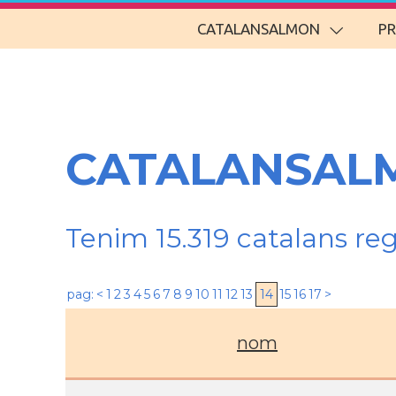
CATALANSALMON
P
CATALANSALM
Tenim 15.319 catalans re
pag:
<
1
2
3
4
5
6
7
8
9
10
11
12
13
14
15
16
17
>
nom