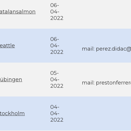
06-
atalansalmon
04-
2022
06-
eattle
04-
mail:
perez.didac
2022
05-
übingen
04-
mail:
prestonferr
2022
04-
tockholm
04-
2022