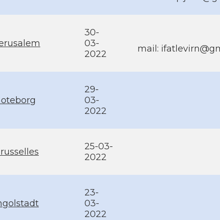
30-
erusalem
03-
mail:
ifatlevirn@g
2022
29-
oteborg
03-
2022
25-03-
russelles
2022
23-
ngolstadt
03-
2022