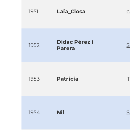
1951
Laia_Closa
c
Dí­dac Pérez i
1952
S
Parera
1953
Patricia
T
1954
Nil
S