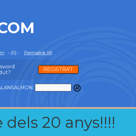
.COM
om
- (0) -
Permalink (#)
ssword
REGISTRA'T
dut?
ATALANSALMON:
 dels 20 anys!!!!