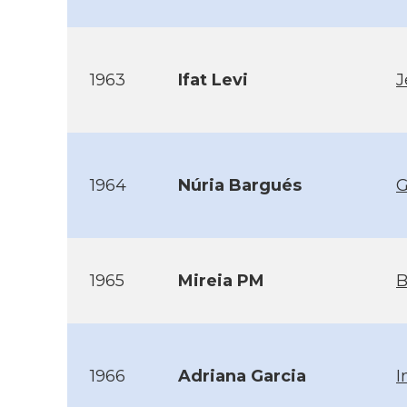
1963
Ifat Levi
J
1964
Núria Bargués
G
1965
Mireia PM
B
1966
Adriana Garcia
I