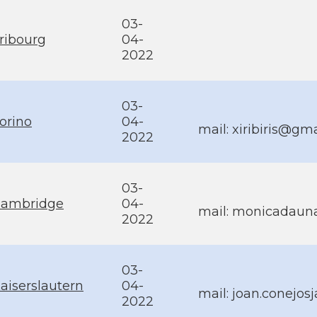
03-
ribourg
04-
2022
03-
orino
04-
mail:
xiribiris@gm
2022
03-
ambridge
04-
mail:
monicadaun
2022
03-
aiserslautern
04-
mail:
joan.conejos
2022