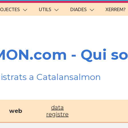
ROJECTES
UTILS
DIADES
XERREM?
ON.com - Qui s
gistrats a Catalansalmon
data
web
registre