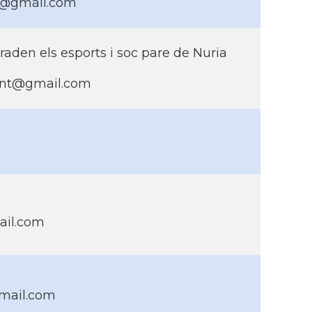
t@gmail.com
raden els esports i soc pare de Nuria
mont@gmail.com
ail.com
mail.com