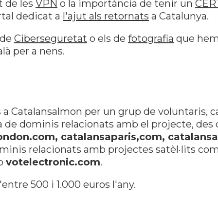
t de les
VPN
o la importància de tenir un
CERT
rtal dedicat a
l'ajut als retornats
a Catalunya.
 de
Ciberseguretat
o els de
fotografia
que hem f
là per a nens.
 a Catalansalmon per un grup de voluntaris, c
rga de dominis relacionats amb el projecte, d
ondon.com, catalansaparis,com, catalansa
ominis relacionats amb projectes satèl·lits co
o
votelectronic.com
.
entre 500 i 1.000 euros l'any.