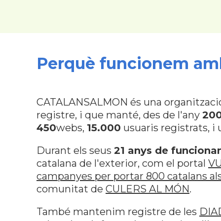
Perquè funcionem amb
CATALANSALMON és una organització pr
registre, i que manté, des de l'any
20
450
webs,
15.000
usuaris registrats, i
Durant els seus
21 anys de funcion
catalana de l'exterior, com el portal
V
campanyes per portar 800 catalans als
comunitat de
CULERS AL MÓN
.
També mantenim registre de les
DIA