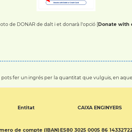
oto de DONAR de dalt i et donarà l'opció [
Donate with d
, pots fer un ingrés per la quantitat que vulguis, en a
Entitat
CAIXA ENGINYERS
mero de compte (IBAN)
ES80 3025 0005 86 1433272