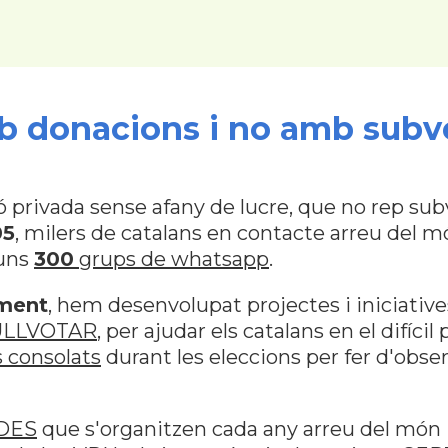
 donacions i no amb subv
ivada sense afany de lucre, que no rep subve
05
, milers de catalans en contacte arreu del m
 uns
300
grups de whatsapp
.
ament
, hem desenvolupat projectes i iniciati
ULLVOTAR
, per ajudar els catalans en el difícil
 consolats
durant les eleccions per fer d'obs
DES
que s'organitzen cada any arreu del món 