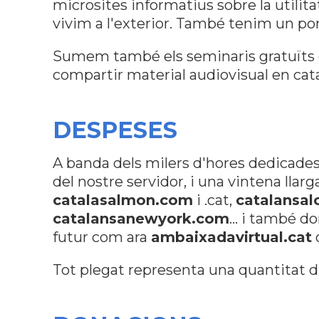
microsites informatius sobre la utilita
vivim a l'exterior. També tenim un po
Sumem també els seminaris gratuïts
compartir material audiovisual en cata
DESPESES
A banda dels milers d'hores dedicades
del nostre servidor, i una vintena lla
catalasalmon.com
i .cat,
catalansal
catalansanewyork.com
... i també d
futur com ara
ambaixadavirtual.cat
Tot plegat representa una quantitat d'