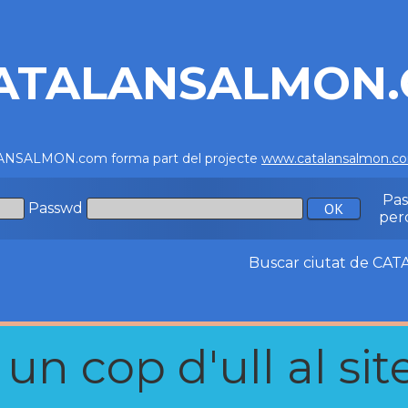
ATALANSALMON
NSALMON.com forma part del projecte
www.catalansalmon.c
Pa
Passwd
per
Buscar ciutat de C
n cop d'ull al site