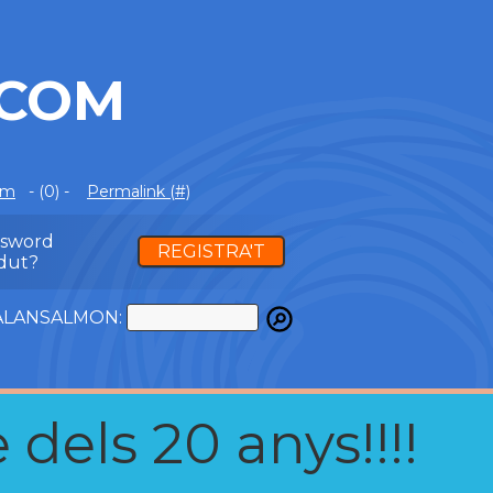
.COM
om
- (0) -
Permalink (#)
ssword
REGISTRA'T
dut?
ATALANSALMON:
 dels 20 anys!!!!