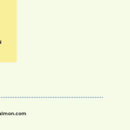
N
salmon.com