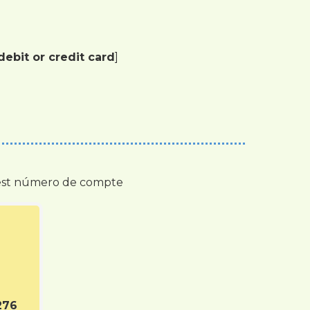
ebit or credit card
]
quest número de compte
276