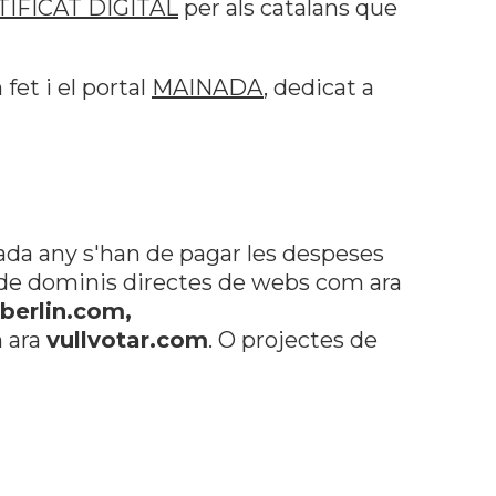
IFICAT DIGITAL
per als catalans que
et i el portal
MAINADA
, dedicat a
ada any s'han de pagar les despeses
es de dominis directes de webs com ara
berlin.com,
m ara
vullvotar.com
. O projectes de