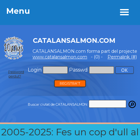
Menu
Menu
CATALANSALMON.COM
CATALANSALMON.com forma part del projecte
www.catalansalmon.com
- (0) -
Permalink (#)
Login
Passwd
Password
perdut?
REGISTRA'T
Buscar ciutat de CATALANSALMON:
2005-2025: Fes un cop d'ull al