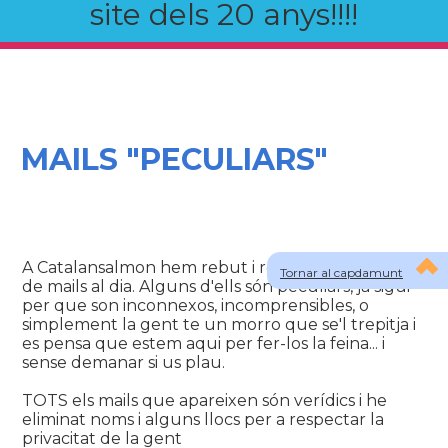
site dels 20 anys!!!!
MAILS "PECULIARS"
A Catalansalmon hem rebut i rebem un bon munt
Tornar al capdamunt
de mails al dia. Alguns d'ells són peculiars, ja sigui
per que son inconnexos, incomprensibles, o
simplement la gent te un morro que se'l trepitja i
es pensa que estem aqui per fer-los la feina... i
sense demanar si us plau.
TOTS els mails que apareixen són verídics i he
eliminat noms i alguns llocs per a respectar la
privacitat de la gent