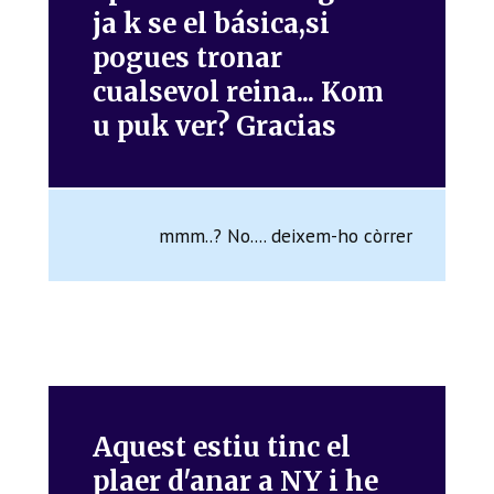
ja k se el básica,si
pogues tronar
cualsevol reina... Kom
u puk ver? Gracias
mmm..? No.... deixem-ho còrrer
Aquest estiu tinc el
plaer d'anar a NY i he