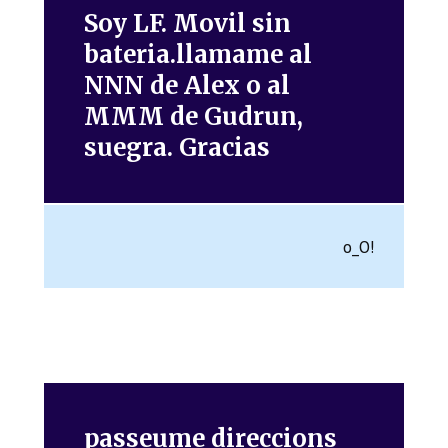
Soy LF. Movil sin
bateria.llamame al
NNN de Alex o al
MMM de Gudrun,
suegra. Gracias
o_O!
passeume direccions