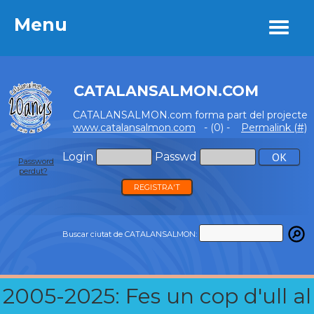
Menu
Menu
CATALANSALMON.COM
CATALANSALMON.com forma part del projecte
www.catalansalmon.com
- (0) -
Permalink (#)
Login
Passwd
Password
perdut?
REGISTRA'T
Buscar ciutat de CATALANSALMON:
2005-2025: Fes un cop d'ull al