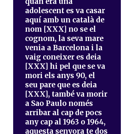
quan era una
adolescent es va casar
aquí amb un català de
nom [XXX] no se el
cognom, la seva mare
venia a Barcelona i la
vaig coneixer es deia
[XXX] hi pel que se va
mori els anys 90, el
seu pare que es deia
[XXX], també va morir
a Sao Paulo només
arribar al cap de pocs
any cap al 1963 o 1964,
aquesta senyora te dos