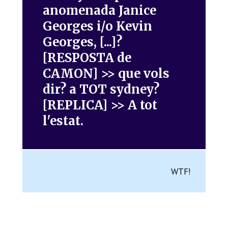
anomenada Janice
Georges i/o Kevin
Georges, [...]?
[RESPOSTA de
CAMON] >> que vols
dir? a TOT sydney?
[REPLICA] >> A tot
l'estat.
WTF!