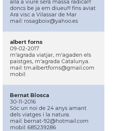
alla a viure serà massa radical!!
doncs be ja em diueu!!! fins aviat
Ara visc a Vilassar de Mar
mail:
rosagboix@yahoo.es
albert forns
09-02-2017
m'agrada viatjar, m'agaden els
paistges, m'agrada Catalunya.
mail:
tm.albertforns@gmail.com
mobil:
Bernat Biosca
30-11-2016
Sóc un noi de 24 anys amant
dels viatges i la natura.
mail:
bernat-92@hotmail.com
mobil: 685239286