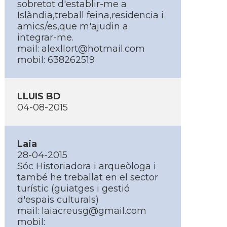
sobretot d'establir-me a
Islàndia,treball feina,residencia i
amics/es,que m'ajudin a
integrar-me.
mail:
alexllort@hotmail.com
mobil: 638262519
LLUIS BD
04-08-2015
Laia
28-04-2015
Sóc Historiadora i arqueòloga i
també he treballat en el sector
turí­stic (guiatges i gestió
d'espais culturals)
mail:
laiacreusg@gmail.com
mobil: