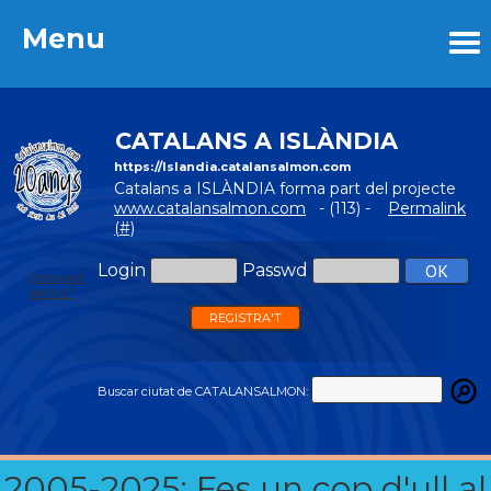
Menu
Menu
CATALANS A ISLÀNDIA
https://Islandia.catalansalmon.com
Catalans a ISLÀNDIA forma part del projecte
www.catalansalmon.com
- (113) -
Permalink
(#)
Login
Passwd
Password
perdut?
REGISTRA'T
Buscar ciutat de CATALANSALMON:
2005-2025: Fes un cop d'ull al