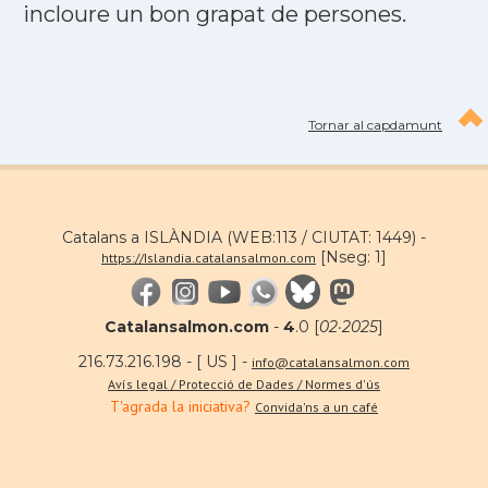
incloure un bon grapat de persones.
Tornar al capdamunt
Catalans a ISLÀNDIA (WEB:113 / CIUTAT: 1449) -
[Nseg: 1]
https://Islandia.catalansalmon.com
Catalansalmon.com
-
4
.0 [
02·2025
]
216.73.216.198 - [ US ] -
info@catalansalmon.com
Avís legal / Protecció de Dades / Normes d'ús
T'agrada la iniciativa?
Convida'ns a un café