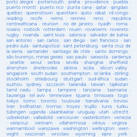
porto alegre
·
portsmouth
·
praha
·
providence
·
puebla
·
puerto montt
·
puerto rico
·
punta cana
·
qatar
·
qingdao
·
quebec
·
queenstown
·
querétaro
·
quito
·
rabat
·
rd congo
·
reading
·
recife
·
reims
·
rennes
·
reno
·
republica
centreafricana
·
reunion
·
rio de janeiro
·
riyadh
·
roma
·
rosario
·
rostock
·
rotterdam
·
rouen
·
rovaniemi
·
rovereto
·
rugby
·
rwanda
·
saint louis
·
salonica
·
salvador de bahia
·
san antonio
·
san carlos
·
san diego
·
san francisco
·
san
pedro sula
·
sanluispotosí
·
sant petersburg
·
santa cruz de
la sierra
·
santander
·
santiago de chile
·
santo domingo
·
são lourenço, minas gerais
·
sao paulo
·
sarasota
·
sardenya
·
seattle
·
seoul
·
serbia
·
sevilla
·
shanghai
·
sheffield
·
shenzhen
·
sherbrooke
·
sibèria
·
sicilia
·
silicon valley
·
singapore
·
south sudan
·
southampton
·
sri lanka
·
stirling
·
stockholm
·
strasbourg
·
stuttgart
·
sud-âfrica
·
sudan
·
suzhou
·
sydney
·
szczecin
·
tailandia
·
taiwan
·
tajikistan
·
tamil nadu
·
tampa
·
tampere
·
tanzania
·
tasmania
·
tauranga
·
tel aviv
·
tennessee
·
tijuana
·
timisoara
·
togo
·
tokyo
·
torino
·
toronto
·
toulouse
·
transilvania
·
treviso
·
trier
·
trollhattan
·
tromso
·
troyes
·
trujillo
·
tunis
·
turku
·
tübingen
·
uganda
·
ulaanbaatar
·
uruguay
·
utah
·
utrecht
·
uzbekistan
·
valladolid
·
vancouver
·
vasterbotten
·
venezia
·
veracruz
·
vietnam
·
villahermosa
·
vilnius
·
virginia
·
warrnambool
·
warszawa
·
washington
·
wellington
·
wien
·
wight
·
wisconsin
·
wroclaw
·
wyoming
·
xipre
·
york
·