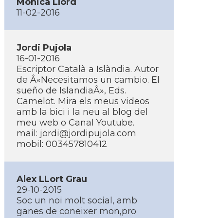
Mònica Llord
11-02-2016
Jordi Pujola
16-01-2016
Escriptor Català a Islàndia. Autor
de Â«Necesitamos un cambio. El
sueño de IslandiaÂ», Eds.
Camelot. Mira els meus videos
amb la bici i la neu al blog del
meu web o Canal Youtube.
mail:
jordi@jordipujola.com
mobil: 003457810412
Alex LLort Grau
29-10-2015
Soc un noi molt social, amb
ganes de coneixer mon,pro