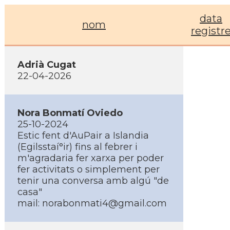
data
nom
registr
Adrià Cugat
22-04-2026
Nora Bonmatí­ Oviedo
25-10-2024
Estic fent d'AuPair a Islandia
(Egilsstaí°ir) fins al febrer i
m'agradaria fer xarxa per poder
fer activitats o simplement per
tenir una conversa amb algú "de
casa"
mail:
norabonmati4@gmail.com