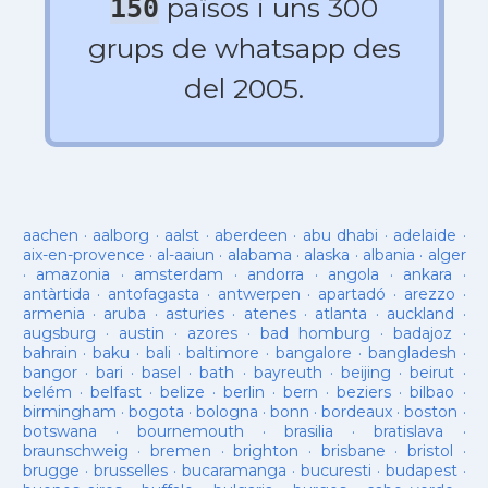
països i uns 300
150
grups de whatsapp des
del 2005.
aachen
·
aalborg
·
aalst
·
aberdeen
·
abu dhabi
·
adelaide
·
aix-en-provence
·
al-aaiun
·
alabama
·
alaska
·
albania
·
alger
·
amazonia
·
amsterdam
·
andorra
·
angola
·
ankara
·
antàrtida
·
antofagasta
·
antwerpen
·
apartadó
·
arezzo
·
armenia
·
aruba
·
asturies
·
atenes
·
atlanta
·
auckland
·
augsburg
·
austin
·
azores
·
bad homburg
·
badajoz
·
bahrain
·
baku
·
bali
·
baltimore
·
bangalore
·
bangladesh
·
bangor
·
bari
·
basel
·
bath
·
bayreuth
·
beijing
·
beirut
·
belém
·
belfast
·
belize
·
berlin
·
bern
·
beziers
·
bilbao
·
birmingham
·
bogota
·
bologna
·
bonn
·
bordeaux
·
boston
·
botswana
·
bournemouth
·
brasilia
·
bratislava
·
braunschweig
·
bremen
·
brighton
·
brisbane
·
bristol
·
brugge
·
brusselles
·
bucaramanga
·
bucuresti
·
budapest
·