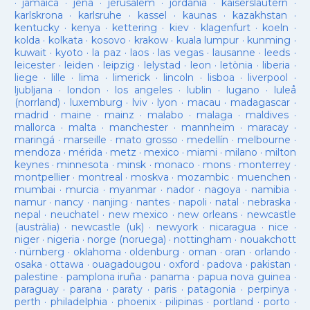
·
jamaica
·
jena
·
jerusalem
·
jordania
·
kaiserslautern
·
karlskrona
·
karlsruhe
·
kassel
·
kaunas
·
kazakhstan
·
kentucky
·
kenya
·
kettering
·
kiev
·
klagenfurt
·
koeln
·
kolda
·
kolkata
·
kosovo
·
krakow
·
kuala lumpur
·
kunming
·
kuwait
·
kyoto
·
la paz
·
laos
·
las vegas
·
lausanne
·
leeds
·
leicester
·
leiden
·
leipzig
·
lelystad
·
leon
·
letònia
·
liberia
·
liege
·
lille
·
lima
·
limerick
·
lincoln
·
lisboa
·
liverpool
·
ljubljana
·
london
·
los angeles
·
lublin
·
lugano
·
luleå
(norrland)
·
luxemburg
·
lviv
·
lyon
·
macau
·
madagascar
·
madrid
·
maine
·
mainz
·
malabo
·
malaga
·
maldives
·
mallorca
·
malta
·
manchester
·
mannheim
·
maracay
·
maringá
·
marseille
·
mato grosso
·
medellín
·
melbourne
·
mendoza
·
mérida
·
metz
·
mexico
·
miami
·
milano
·
milton
keynes
·
minnesota
·
minsk
·
monaco
·
mons
·
monterrey
·
montpellier
·
montreal
·
moskva
·
mozambic
·
muenchen
·
mumbai
·
murcia
·
myanmar
·
nador
·
nagoya
·
namibia
·
namur
·
nancy
·
nanjing
·
nantes
·
napoli
·
natal
·
nebraska
·
nepal
·
neuchatel
·
new mexico
·
new orleans
·
newcastle
(austràlia)
·
newcastle (uk)
·
newyork
·
nicaragua
·
nice
·
niger
·
nigeria
·
norge (noruega)
·
nottingham
·
nouakchott
·
nürnberg
·
oklahoma
·
oldenburg
·
oman
·
oran
·
orlando
·
osaka
·
ottawa
·
ouagadougou
·
oxford
·
padova
·
pakistan
·
palestine
·
pamplona iruña
·
panama
·
papua nova guinea
·
paraguay
·
parana
·
paraty
·
paris
·
patagonia
·
perpinya
·
perth
·
philadelphia
·
phoenix
·
pilipinas
·
portland
·
porto
·