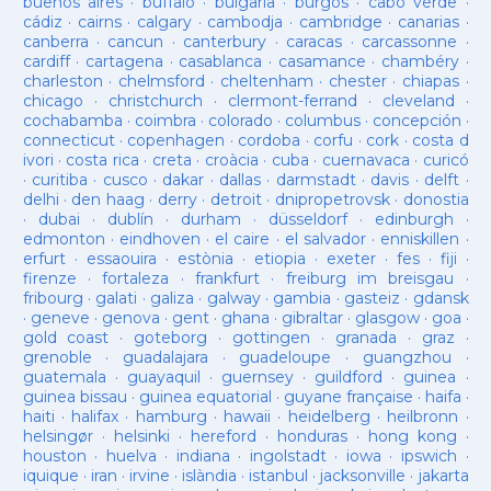
buenos aires
·
buffalo
·
bulgaria
·
burgos
·
cabo verde
·
cádiz
·
cairns
·
calgary
·
cambodja
·
cambridge
·
canarias
·
canberra
·
cancun
·
canterbury
·
caracas
·
carcassonne
·
cardiff
·
cartagena
·
casablanca
·
casamance
·
chambéry
·
charleston
·
chelmsford
·
cheltenham
·
chester
·
chiapas
·
chicago
·
christchurch
·
clermont-ferrand
·
cleveland
·
cochabamba
·
coimbra
·
colorado
·
columbus
·
concepción
·
connecticut
·
copenhagen
·
cordoba
·
corfu
·
cork
·
costa d
ivori
·
costa rica
·
creta
·
croàcia
·
cuba
·
cuernavaca
·
curicó
·
curitiba
·
cusco
·
dakar
·
dallas
·
darmstadt
·
davis
·
delft
·
delhi
·
den haag
·
derry
·
detroit
·
dnipropetrovsk
·
donostia
·
dubai
·
dublín
·
durham
·
düsseldorf
·
edinburgh
·
edmonton
·
eindhoven
·
el caire
·
el salvador
·
enniskillen
·
erfurt
·
essaouira
·
estònia
·
etiopia
·
exeter
·
fes
·
fiji
·
firenze
·
fortaleza
·
frankfurt
·
freiburg im breisgau
·
fribourg
·
galati
·
galiza
·
galway
·
gambia
·
gasteiz
·
gdansk
·
geneve
·
genova
·
gent
·
ghana
·
gibraltar
·
glasgow
·
goa
·
gold coast
·
goteborg
·
gottingen
·
granada
·
graz
·
grenoble
·
guadalajara
·
guadeloupe
·
guangzhou
·
guatemala
·
guayaquil
·
guernsey
·
guildford
·
guinea
·
guinea bissau
·
guinea equatorial
·
guyane française
·
haifa
·
haiti
·
halifax
·
hamburg
·
hawaii
·
heidelberg
·
heilbronn
·
helsingør
·
helsinki
·
hereford
·
honduras
·
hong kong
·
houston
·
huelva
·
indiana
·
ingolstadt
·
iowa
·
ipswich
·
iquique
·
iran
·
irvine
·
islàndia
·
istanbul
·
jacksonville
·
jakarta