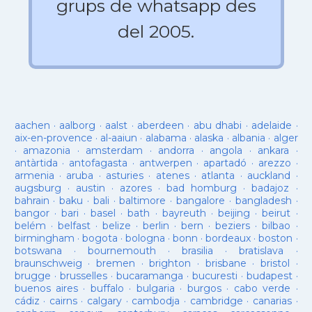
grups de whatsapp des
del 2005.
aachen
·
aalborg
·
aalst
·
aberdeen
·
abu dhabi
·
adelaide
·
aix-en-provence
·
al-aaiun
·
alabama
·
alaska
·
albania
·
alger
·
amazonia
·
amsterdam
·
andorra
·
angola
·
ankara
·
antàrtida
·
antofagasta
·
antwerpen
·
apartadó
·
arezzo
·
armenia
·
aruba
·
asturies
·
atenes
·
atlanta
·
auckland
·
augsburg
·
austin
·
azores
·
bad homburg
·
badajoz
·
bahrain
·
baku
·
bali
·
baltimore
·
bangalore
·
bangladesh
·
bangor
·
bari
·
basel
·
bath
·
bayreuth
·
beijing
·
beirut
·
belém
·
belfast
·
belize
·
berlin
·
bern
·
beziers
·
bilbao
·
birmingham
·
bogota
·
bologna
·
bonn
·
bordeaux
·
boston
·
botswana
·
bournemouth
·
brasilia
·
bratislava
·
braunschweig
·
bremen
·
brighton
·
brisbane
·
bristol
·
brugge
·
brusselles
·
bucaramanga
·
bucuresti
·
budapest
·
buenos aires
·
buffalo
·
bulgaria
·
burgos
·
cabo verde
·
cádiz
·
cairns
·
calgary
·
cambodja
·
cambridge
·
canarias
·