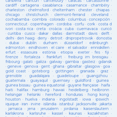
canberra
·
cancun
·
canterbury
·
caracas
·
carcassonne
·
cardiff
·
cartagena
·
casablanca
·
casamance
·
chambéry
·
charleston
·
chelmsford
·
cheltenham
·
chester
·
chiapas
·
chicago
·
christchurch
·
clermont-ferrand
·
cleveland
·
cochabamba
·
coimbra
·
colorado
·
columbus
·
concepción
·
connecticut
·
copenhagen
·
cordoba
·
corfu
·
cork
·
costa d
ivori
·
costa rica
·
creta
·
croàcia
·
cuba
·
cuernavaca
·
curicó
·
curitiba
·
cusco
·
dakar
·
dallas
·
darmstadt
·
davis
·
delft
·
delhi
·
den haag
·
derry
·
detroit
·
dnipropetrovsk
·
donostia
·
dubai
·
dublín
·
durham
·
düsseldorf
·
edinburgh
·
edmonton
·
eindhoven
·
el caire
·
el salvador
·
enniskillen
·
erfurt
·
essaouira
·
estònia
·
etiopia
·
exeter
·
fes
·
fiji
·
firenze
·
fortaleza
·
frankfurt
·
freiburg im breisgau
·
fribourg
·
galati
·
galiza
·
galway
·
gambia
·
gasteiz
·
gdansk
·
geneve
·
genova
·
gent
·
ghana
·
gibraltar
·
glasgow
·
goa
·
gold coast
·
goteborg
·
gottingen
·
granada
·
graz
·
grenoble
·
guadalajara
·
guadeloupe
·
guangzhou
·
guatemala
·
guayaquil
·
guernsey
·
guildford
·
guinea
·
guinea bissau
·
guinea equatorial
·
guyane française
·
haifa
·
haiti
·
halifax
·
hamburg
·
hawaii
·
heidelberg
·
heilbronn
·
helsingør
·
helsinki
·
hereford
·
honduras
·
hong kong
·
houston
·
huelva
·
indiana
·
ingolstadt
·
iowa
·
ipswich
·
iquique
·
iran
·
irvine
·
islàndia
·
istanbul
·
jacksonville
·
jakarta
·
jamaica
·
jena
·
jerusalem
·
jordania
·
kaiserslautern
·
karlskrona
·
karlsruhe
·
kassel
·
kaunas
·
kazakhstan
·