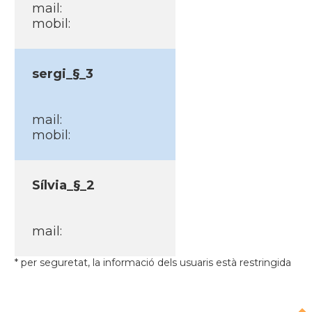
mail:
mobil:
sergi_§_3
mail:
mobil:
Sí­lvia_§_2
mail:
* per seguretat, la informació dels usuaris està restringida