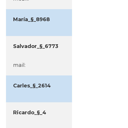
Marí­a_§_8968
Salvador_§_6773
mail:
Carles_§_2614
Ricardo_§_4