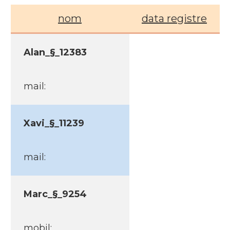
nom
data registre
Alan_§_12383
mail:
Xavi_§_11239
mail:
Marc_§_9254
mobil: