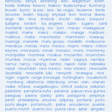
kentucky
·
kenya
·
kettering
·
kiev
·
klagenfurt
·
koeln
·
kolda
·
kolkata
·
kosovo
·
krakow
·
kuala lumpur
·
kunming
·
kuwait
·
kyoto
·
la paz
·
laos
·
las vegas
·
lausanne
·
leeds
·
leicester
·
leiden
·
leipzig
·
lelystad
·
leon
·
letònia
·
liberia
·
liege
·
lille
·
lima
·
limerick
·
lincoln
·
lisboa
·
liverpool
·
ljubljana
·
london
·
los angeles
·
lublin
·
lugano
·
luleå
(norrland)
·
luxemburg
·
lviv
·
lyon
·
macau
·
madagascar
·
madrid
·
maine
·
mainz
·
malabo
·
malaga
·
maldives
·
mallorca
·
malta
·
manchester
·
mannheim
·
maracay
·
maringá
·
marseille
·
mato grosso
·
medellín
·
melbourne
·
mendoza
·
mérida
·
metz
·
mexico
·
miami
·
milano
·
milton
keynes
·
minnesota
·
minsk
·
monaco
·
mons
·
monterrey
·
montpellier
·
montreal
·
moskva
·
mozambic
·
muenchen
·
mumbai
·
murcia
·
myanmar
·
nador
·
nagoya
·
namibia
·
namur
·
nancy
·
nanjing
·
nantes
·
napoli
·
natal
·
nebraska
·
nepal
·
neuchatel
·
new mexico
·
new orleans
·
newcastle
(austràlia)
·
newcastle (uk)
·
newyork
·
nicaragua
·
nice
·
niger
·
nigeria
·
norge (noruega)
·
nottingham
·
nouakchott
·
nürnberg
·
oklahoma
·
oldenburg
·
oman
·
oran
·
orlando
·
osaka
·
ottawa
·
ouagadougou
·
oxford
·
padova
·
pakistan
·
palestine
·
pamplona iruña
·
panama
·
papua nova guinea
·
paraguay
·
parana
·
paraty
·
paris
·
patagonia
·
perpinya
·
perth
·
philadelphia
·
phoenix
·
pilipinas
·
portland
·
porto
·
porto alegre
·
portsmouth
·
praha
·
providence
·
puebla
·
puerto montt
·
puerto rico
·
punta cana
·
qatar
·
qingdao
·