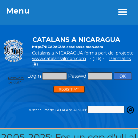
Menu
Menu
CATALANS A NICARAGUA
http://NICARAGUA.catalansalmon.com
Catalans a NICARAGUA forma part del projecte
www.catalansalmon.com
- (116) -
Permalink
(#)
Login
Passwd
Password
perdut?
REGISTRA'T
Buscar ciutat de CATALANSALMON:
2005-2025: Fes un cop d'ull al