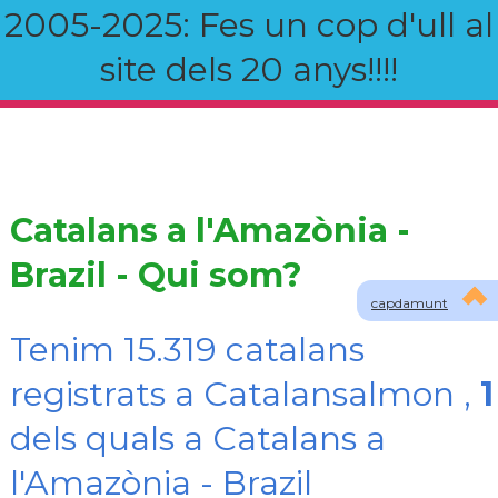
2005-2025: Fes un cop d'ull al
site dels 20 anys!!!!
Catalans a l'Amazònia -
Brazil - Qui som?
capdamunt
Tenim 15.319 catalans
registrats a Catalansalmon ,
1
dels quals a Catalans a
l'Amazònia - Brazil