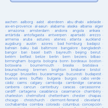
aachen
·
aalborg
·
aalst
·
aberdeen
·
abu dhabi
·
adelaide
·
aix-en-provence
·
al-aaiun
·
alabama
·
alaska
·
albania
·
alger
·
amazonia
·
amsterdam
·
andorra
·
angola
·
ankara
·
antàrtida
·
antofagasta
·
antwerpen
·
apartadó
·
arezzo
·
armenia
·
aruba
·
asturies
·
atenes
·
atlanta
·
auckland
·
augsburg
·
austin
·
azores
·
bad homburg
·
badajoz
·
bahrain
·
baku
·
bali
·
baltimore
·
bangalore
·
bangladesh
·
bangor
·
bari
·
basel
·
bath
·
bayreuth
·
beijing
·
beirut
·
belém
·
belfast
·
belize
·
berlin
·
bern
·
beziers
·
bilbao
·
birmingham
·
bogota
·
bologna
·
bonn
·
bordeaux
·
boston
·
botswana
·
bournemouth
·
brasilia
·
bratislava
·
braunschweig
·
bremen
·
brighton
·
brisbane
·
bristol
·
brugge
·
brusselles
·
bucaramanga
·
bucuresti
·
budapest
·
buenos aires
·
buffalo
·
bulgaria
·
burgos
·
cabo verde
·
cádiz
·
cairns
·
calgary
·
cambodja
·
cambridge
·
canarias
·
canberra
·
cancun
·
canterbury
·
caracas
·
carcassonne
·
cardiff
·
cartagena
·
casablanca
·
casamance
·
chambéry
·
charleston
·
chelmsford
·
cheltenham
·
chester
·
chiapas
·
chicago
·
christchurch
·
clermont-ferrand
·
cleveland
·
cochabamba
·
coimbra
·
colorado
·
columbus
·
concepción
·