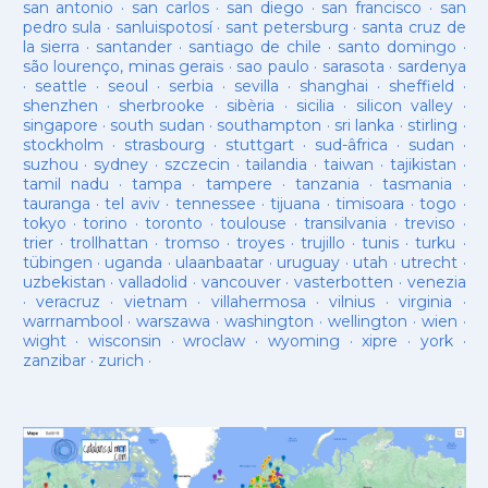
san antonio
·
san carlos
·
san diego
·
san francisco
·
san
pedro sula
·
sanluispotosí
·
sant petersburg
·
santa cruz de
la sierra
·
santander
·
santiago de chile
·
santo domingo
·
são lourenço, minas gerais
·
sao paulo
·
sarasota
·
sardenya
·
seattle
·
seoul
·
serbia
·
sevilla
·
shanghai
·
sheffield
·
shenzhen
·
sherbrooke
·
sibèria
·
sicilia
·
silicon valley
·
singapore
·
south sudan
·
southampton
·
sri lanka
·
stirling
·
stockholm
·
strasbourg
·
stuttgart
·
sud-âfrica
·
sudan
·
suzhou
·
sydney
·
szczecin
·
tailandia
·
taiwan
·
tajikistan
·
tamil nadu
·
tampa
·
tampere
·
tanzania
·
tasmania
·
tauranga
·
tel aviv
·
tennessee
·
tijuana
·
timisoara
·
togo
·
tokyo
·
torino
·
toronto
·
toulouse
·
transilvania
·
treviso
·
trier
·
trollhattan
·
tromso
·
troyes
·
trujillo
·
tunis
·
turku
·
tübingen
·
uganda
·
ulaanbaatar
·
uruguay
·
utah
·
utrecht
·
uzbekistan
·
valladolid
·
vancouver
·
vasterbotten
·
venezia
·
veracruz
·
vietnam
·
villahermosa
·
vilnius
·
virginia
·
warrnambool
·
warszawa
·
washington
·
wellington
·
wien
·
wight
·
wisconsin
·
wroclaw
·
wyoming
·
xipre
·
york
·
zanzibar
·
zurich
·