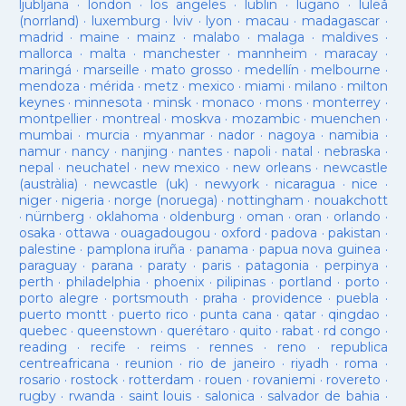
ljubljana
·
london
·
los angeles
·
lublin
·
lugano
·
luleå
(norrland)
·
luxemburg
·
lviv
·
lyon
·
macau
·
madagascar
·
madrid
·
maine
·
mainz
·
malabo
·
malaga
·
maldives
·
mallorca
·
malta
·
manchester
·
mannheim
·
maracay
·
maringá
·
marseille
·
mato grosso
·
medellín
·
melbourne
·
mendoza
·
mérida
·
metz
·
mexico
·
miami
·
milano
·
milton
keynes
·
minnesota
·
minsk
·
monaco
·
mons
·
monterrey
·
montpellier
·
montreal
·
moskva
·
mozambic
·
muenchen
·
mumbai
·
murcia
·
myanmar
·
nador
·
nagoya
·
namibia
·
namur
·
nancy
·
nanjing
·
nantes
·
napoli
·
natal
·
nebraska
·
nepal
·
neuchatel
·
new mexico
·
new orleans
·
newcastle
(austràlia)
·
newcastle (uk)
·
newyork
·
nicaragua
·
nice
·
niger
·
nigeria
·
norge (noruega)
·
nottingham
·
nouakchott
·
nürnberg
·
oklahoma
·
oldenburg
·
oman
·
oran
·
orlando
·
osaka
·
ottawa
·
ouagadougou
·
oxford
·
padova
·
pakistan
·
palestine
·
pamplona iruña
·
panama
·
papua nova guinea
·
paraguay
·
parana
·
paraty
·
paris
·
patagonia
·
perpinya
·
perth
·
philadelphia
·
phoenix
·
pilipinas
·
portland
·
porto
·
porto alegre
·
portsmouth
·
praha
·
providence
·
puebla
·
puerto montt
·
puerto rico
·
punta cana
·
qatar
·
qingdao
·
quebec
·
queenstown
·
querétaro
·
quito
·
rabat
·
rd congo
·
reading
·
recife
·
reims
·
rennes
·
reno
·
republica
centreafricana
·
reunion
·
rio de janeiro
·
riyadh
·
roma
·
rosario
·
rostock
·
rotterdam
·
rouen
·
rovaniemi
·
rovereto
·
rugby
·
rwanda
·
saint louis
·
salonica
·
salvador de bahia
·