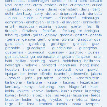
connecticut
·
copenhagen
·
cordoba
·
corfu
·
cork
·
costa d
ivori
·
costa rica
·
creta
·
croàcia
·
cuba
·
cuernavaca
·
curicó
·
curitiba
·
cusco
·
dakar
·
dallas
·
darmstadt
·
davis
·
delft
·
delhi
·
den haag
·
derry
·
detroit
·
dnipropetrovsk
·
donostia
·
dubai
·
dublín
·
durham
·
düsseldorf
·
edinburgh
·
edmonton
·
eindhoven
·
el caire
·
el salvador
·
enniskillen
·
erfurt
·
essaouira
·
estònia
·
etiopia
·
exeter
·
fes
·
fiji
·
firenze
·
fortaleza
·
frankfurt
·
freiburg im breisgau
·
fribourg
·
galati
·
galiza
·
galway
·
gambia
·
gasteiz
·
gdansk
·
geneve
·
genova
·
gent
·
ghana
·
gibraltar
·
glasgow
·
goa
·
gold coast
·
goteborg
·
gottingen
·
granada
·
graz
·
grenoble
·
guadalajara
·
guadeloupe
·
guangzhou
·
guatemala
·
guayaquil
·
guernsey
·
guildford
·
guinea
·
guinea bissau
·
guinea equatorial
·
guyane française
·
haifa
·
haiti
·
halifax
·
hamburg
·
hawaii
·
heidelberg
·
heilbronn
·
helsingør
·
helsinki
·
hereford
·
honduras
·
hong kong
·
houston
·
huelva
·
indiana
·
ingolstadt
·
iowa
·
ipswich
·
iquique
·
iran
·
irvine
·
islàndia
·
istanbul
·
jacksonville
·
jakarta
·
jamaica
·
jena
·
jerusalem
·
jordania
·
kaiserslautern
·
karlskrona
·
karlsruhe
·
kassel
·
kaunas
·
kazakhstan
·
kentucky
·
kenya
·
kettering
·
kiev
·
klagenfurt
·
koeln
·
kolda
·
kolkata
·
kosovo
·
krakow
·
kuala lumpur
·
kunming
·
kuwait
·
kyoto
·
la paz
·
laos
·
las vegas
·
lausanne
·
leeds
·
leicester
·
leiden
·
leipzig
·
lelystad
·
leon
·
letònia
·
liberia
·
liege
·
lille
·
lima
·
limerick
·
lincoln
·
lisboa
·
liverpool
·