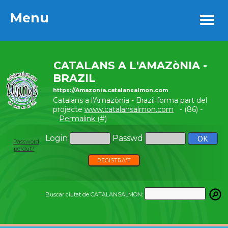
Menu
Menu
CATALANS A L'AMAZòNIA -
BRAZIL
https://Amazonia.catalansalmon.com
Catalans a l'Amazònia - Brazil forma part del
projecte
www.catalansalmon.com
- (86) -
Permalink (#)
Login
Passwd
Password
perdut?
REGISTRA'T
Buscar ciutat de CATALANSALMON: