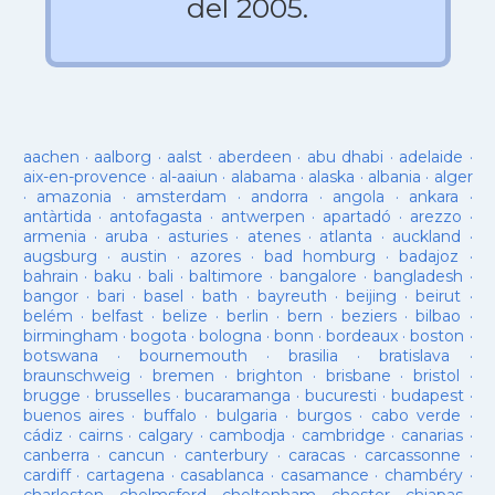
del 2005.
aachen
·
aalborg
·
aalst
·
aberdeen
·
abu dhabi
·
adelaide
·
aix-en-provence
·
al-aaiun
·
alabama
·
alaska
·
albania
·
alger
·
amazonia
·
amsterdam
·
andorra
·
angola
·
ankara
·
antàrtida
·
antofagasta
·
antwerpen
·
apartadó
·
arezzo
·
armenia
·
aruba
·
asturies
·
atenes
·
atlanta
·
auckland
·
augsburg
·
austin
·
azores
·
bad homburg
·
badajoz
·
bahrain
·
baku
·
bali
·
baltimore
·
bangalore
·
bangladesh
·
bangor
·
bari
·
basel
·
bath
·
bayreuth
·
beijing
·
beirut
·
belém
·
belfast
·
belize
·
berlin
·
bern
·
beziers
·
bilbao
·
birmingham
·
bogota
·
bologna
·
bonn
·
bordeaux
·
boston
·
botswana
·
bournemouth
·
brasilia
·
bratislava
·
braunschweig
·
bremen
·
brighton
·
brisbane
·
bristol
·
brugge
·
brusselles
·
bucaramanga
·
bucuresti
·
budapest
·
buenos aires
·
buffalo
·
bulgaria
·
burgos
·
cabo verde
·
cádiz
·
cairns
·
calgary
·
cambodja
·
cambridge
·
canarias
·
canberra
·
cancun
·
canterbury
·
caracas
·
carcassonne
·
cardiff
·
cartagena
·
casablanca
·
casamance
·
chambéry
·