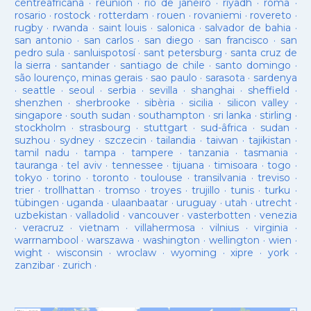
centreafricana
·
reunion
·
rio de janeiro
·
riyadh
·
roma
·
rosario
·
rostock
·
rotterdam
·
rouen
·
rovaniemi
·
rovereto
·
rugby
·
rwanda
·
saint louis
·
salonica
·
salvador de bahia
·
san antonio
·
san carlos
·
san diego
·
san francisco
·
san
pedro sula
·
sanluispotosí
·
sant petersburg
·
santa cruz de
la sierra
·
santander
·
santiago de chile
·
santo domingo
·
são lourenço, minas gerais
·
sao paulo
·
sarasota
·
sardenya
·
seattle
·
seoul
·
serbia
·
sevilla
·
shanghai
·
sheffield
·
shenzhen
·
sherbrooke
·
sibèria
·
sicilia
·
silicon valley
·
singapore
·
south sudan
·
southampton
·
sri lanka
·
stirling
·
stockholm
·
strasbourg
·
stuttgart
·
sud-âfrica
·
sudan
·
suzhou
·
sydney
·
szczecin
·
tailandia
·
taiwan
·
tajikistan
·
tamil nadu
·
tampa
·
tampere
·
tanzania
·
tasmania
·
tauranga
·
tel aviv
·
tennessee
·
tijuana
·
timisoara
·
togo
·
tokyo
·
torino
·
toronto
·
toulouse
·
transilvania
·
treviso
·
trier
·
trollhattan
·
tromso
·
troyes
·
trujillo
·
tunis
·
turku
·
tübingen
·
uganda
·
ulaanbaatar
·
uruguay
·
utah
·
utrecht
·
uzbekistan
·
valladolid
·
vancouver
·
vasterbotten
·
venezia
·
veracruz
·
vietnam
·
villahermosa
·
vilnius
·
virginia
·
warrnambool
·
warszawa
·
washington
·
wellington
·
wien
·
wight
·
wisconsin
·
wroclaw
·
wyoming
·
xipre
·
york
·
zanzibar
·
zurich
·