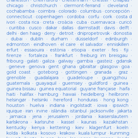
charleston
·
chelmsford
·
cheltenham
·
chester
·
chiapas
·
chicago
·
christchurch
·
clermont-ferrand
·
cleveland
·
cochabamba
·
coimbra
·
colorado
·
columbus
·
concepción
·
connecticut
·
copenhagen
·
cordoba
·
corfu
·
cork
·
costa d
ivori
·
costa rica
·
creta
·
croàcia
·
cuba
·
cuernavaca
·
curicó
·
curitiba
·
cusco
·
dakar
·
dallas
·
darmstadt
·
davis
·
delft
·
delhi
·
den haag
·
derry
·
detroit
·
dnipropetrovsk
·
donostia
·
dubai
·
dublín
·
durham
·
düsseldorf
·
edinburgh
·
edmonton
·
eindhoven
·
el caire
·
el salvador
·
enniskillen
·
erfurt
·
essaouira
·
estònia
·
etiopia
·
exeter
·
fes
·
fiji
·
firenze
·
fortaleza
·
frankfurt
·
freiburg im breisgau
·
fribourg
·
galati
·
galiza
·
galway
·
gambia
·
gasteiz
·
gdansk
·
geneve
·
genova
·
gent
·
ghana
·
gibraltar
·
glasgow
·
goa
·
gold coast
·
goteborg
·
gottingen
·
granada
·
graz
·
grenoble
·
guadalajara
·
guadeloupe
·
guangzhou
·
guatemala
·
guayaquil
·
guernsey
·
guildford
·
guinea
·
guinea bissau
·
guinea equatorial
·
guyane française
·
haifa
·
haiti
·
halifax
·
hamburg
·
hawaii
·
heidelberg
·
heilbronn
·
helsingør
·
helsinki
·
hereford
·
honduras
·
hong kong
·
houston
·
huelva
·
indiana
·
ingolstadt
·
iowa
·
ipswich
·
iquique
·
iran
·
irvine
·
islàndia
·
istanbul
·
jacksonville
·
jakarta
·
jamaica
·
jena
·
jerusalem
·
jordania
·
kaiserslautern
·
karlskrona
·
karlsruhe
·
kassel
·
kaunas
·
kazakhstan
·
kentucky
·
kenya
·
kettering
·
kiev
·
klagenfurt
·
koeln
·
kolda
·
kolkata
·
kosovo
·
krakow
·
kuala lumpur
·
kunming
·