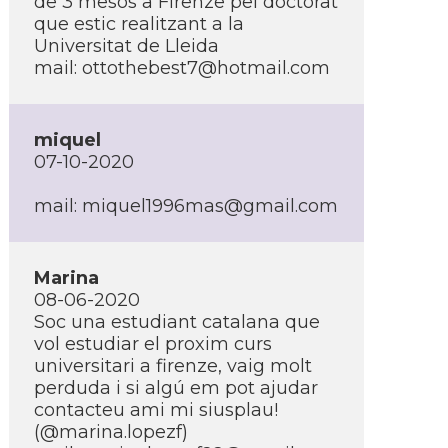
de 3 mesos a Firenze pel doctorat
que estic realitzant a la
Universitat de Lleida
mail:
ottothebest7@hotmail.com
miquel
07-10-2020
mail:
miquel1996mas@gmail.com
Marina
08-06-2020
Soc una estudiant catalana que
vol estudiar el proxim curs
universitari a firenze, vaig molt
perduda i si algú em pot ajudar
contacteu ami mi siusplau!
(@marina.lopezf)