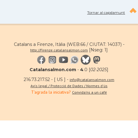
Tornar al capdamunt
Catalans a Firenze, Itàlia (WEB:66 / CIUTAT: 14037) -
[Nseg: 1]
http://Firenze.catalansalmon.com
Catalansalmon.com
-
4
.0 [
02·2025
]
216.73.217.52 - [ US ] -
info@catalansalmon.com
Avís legal / Protecció de Dades / Normes d'ús
T'agrada la iniciativa?
Convida'ns a un café