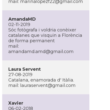
mail:
marinalopezf22@gmail.com
AmandaMD
02-11-2019
Sóc fotògrafa i voldria conèixer
catalanes que visquin a Florència
de forma permanent
mail:
amandamd.amd@gmail.com
Laura Servent
27-08-2019
Catalana, enamorada d' Itàlia.
mail:
lauraservent@gmail.com
Xavier
06-02-2018