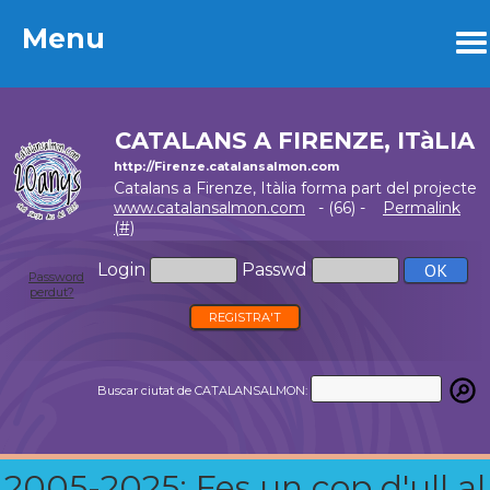
Menu
Menu
CATALANS A FIRENZE, ITàLIA
http://Firenze.catalansalmon.com
Catalans a Firenze, Itàlia forma part del projecte
www.catalansalmon.com
- (66) -
Permalink
(#)
Login
Passwd
Password
perdut?
REGISTRA'T
Buscar ciutat de CATALANSALMON:
2005-2025: Fes un cop d'ull al