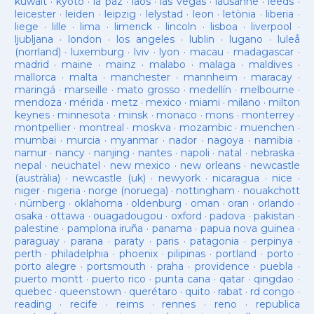
kuwait
·
kyoto
·
la paz
·
laos
·
las vegas
·
lausanne
·
leeds
·
leicester
·
leiden
·
leipzig
·
lelystad
·
leon
·
letònia
·
liberia
·
liege
·
lille
·
lima
·
limerick
·
lincoln
·
lisboa
·
liverpool
·
ljubljana
·
london
·
los angeles
·
lublin
·
lugano
·
luleå
(norrland)
·
luxemburg
·
lviv
·
lyon
·
macau
·
madagascar
·
madrid
·
maine
·
mainz
·
malabo
·
malaga
·
maldives
·
mallorca
·
malta
·
manchester
·
mannheim
·
maracay
·
maringá
·
marseille
·
mato grosso
·
medellín
·
melbourne
·
mendoza
·
mérida
·
metz
·
mexico
·
miami
·
milano
·
milton
keynes
·
minnesota
·
minsk
·
monaco
·
mons
·
monterrey
·
montpellier
·
montreal
·
moskva
·
mozambic
·
muenchen
·
mumbai
·
murcia
·
myanmar
·
nador
·
nagoya
·
namibia
·
namur
·
nancy
·
nanjing
·
nantes
·
napoli
·
natal
·
nebraska
·
nepal
·
neuchatel
·
new mexico
·
new orleans
·
newcastle
(austràlia)
·
newcastle (uk)
·
newyork
·
nicaragua
·
nice
·
niger
·
nigeria
·
norge (noruega)
·
nottingham
·
nouakchott
·
nürnberg
·
oklahoma
·
oldenburg
·
oman
·
oran
·
orlando
·
osaka
·
ottawa
·
ouagadougou
·
oxford
·
padova
·
pakistan
·
palestine
·
pamplona iruña
·
panama
·
papua nova guinea
·
paraguay
·
parana
·
paraty
·
paris
·
patagonia
·
perpinya
·
perth
·
philadelphia
·
phoenix
·
pilipinas
·
portland
·
porto
·
porto alegre
·
portsmouth
·
praha
·
providence
·
puebla
·
puerto montt
·
puerto rico
·
punta cana
·
qatar
·
qingdao
·
quebec
·
queenstown
·
querétaro
·
quito
·
rabat
·
rd congo
·
reading
·
recife
·
reims
·
rennes
·
reno
·
republica