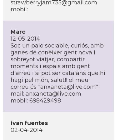
strawberryjam735@gmail.com
mobil:
Marc
12-05-2014
Soc un paio sociable, curiós, amb
ganes de conèixer gent nova i
sobreyot viatjar, compartir
moments i espais amb gent
d'arreu i si pot ser catalans que hi
hagi pel món, salut!! el meu
correu és "
anxaneta@live.com
"
mail:
anxaneta@live.com
mobil: 698429498
ivan fuentes
02-04-2014