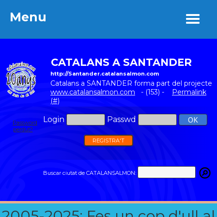
Menu
Menu
CATALANS A SANTANDER
http://Santander.catalansalmon.com
Catalans a SANTANDER forma part del projecte
www.catalansalmon.com
- (153) -
Permalink
(#)
Login
Passwd
Password
perdut?
REGISTRA'T
Buscar ciutat de CATALANSALMON:
2005-2025: Fes un cop d'ull al