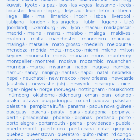
kuwait
·
kyoto
·
la paz
·
laos
·
las vegas
·
lausanne
·
leeds
·
leicester
·
leiden
·
leipzig
·
lelystad
·
leon
·
letònia
·
liberia
·
liege
·
lille
·
lima
·
limerick
·
lincoln
·
lisboa
·
liverpool
·
ljubljana
·
london
·
los angeles
·
lublin
·
lugano
·
luleå
(norrland)
·
luxemburg
·
lviv
·
lyon
·
macau
·
madagascar
·
madrid
·
maine
·
mainz
·
malabo
·
malaga
·
maldives
·
mallorca
·
malta
·
manchester
·
mannheim
·
maracay
·
maringá
·
marseille
·
mato grosso
·
medellín
·
melbourne
·
mendoza
·
mérida
·
metz
·
mexico
·
miami
·
milano
·
milton
keynes
·
minnesota
·
minsk
·
monaco
·
mons
·
monterrey
·
montpellier
·
montreal
·
moskva
·
mozambic
·
muenchen
·
mumbai
·
murcia
·
myanmar
·
nador
·
nagoya
·
namibia
·
namur
·
nancy
·
nanjing
·
nantes
·
napoli
·
natal
·
nebraska
·
nepal
·
neuchatel
·
new mexico
·
new orleans
·
newcastle
(austràlia)
·
newcastle (uk)
·
newyork
·
nicaragua
·
nice
·
niger
·
nigeria
·
norge (noruega)
·
nottingham
·
nouakchott
·
nürnberg
·
oklahoma
·
oldenburg
·
oman
·
oran
·
orlando
·
osaka
·
ottawa
·
ouagadougou
·
oxford
·
padova
·
pakistan
·
palestine
·
pamplona iruña
·
panama
·
papua nova guinea
·
paraguay
·
parana
·
paraty
·
paris
·
patagonia
·
perpinya
·
perth
·
philadelphia
·
phoenix
·
pilipinas
·
portland
·
porto
·
porto alegre
·
portsmouth
·
praha
·
providence
·
puebla
·
puerto montt
·
puerto rico
·
punta cana
·
qatar
·
qingdao
·
quebec
·
queenstown
·
querétaro
·
quito
·
rabat
·
rd congo
·