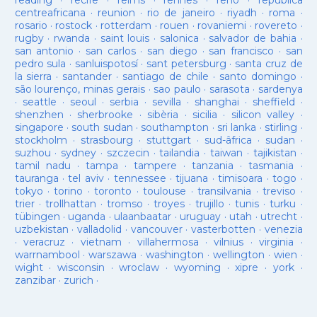
reading
·
recife
·
reims
·
rennes
·
reno
·
republica
centreafricana
·
reunion
·
rio de janeiro
·
riyadh
·
roma
·
rosario
·
rostock
·
rotterdam
·
rouen
·
rovaniemi
·
rovereto
·
rugby
·
rwanda
·
saint louis
·
salonica
·
salvador de bahia
·
san antonio
·
san carlos
·
san diego
·
san francisco
·
san
pedro sula
·
sanluispotosí
·
sant petersburg
·
santa cruz de
la sierra
·
santander
·
santiago de chile
·
santo domingo
·
são lourenço, minas gerais
·
sao paulo
·
sarasota
·
sardenya
·
seattle
·
seoul
·
serbia
·
sevilla
·
shanghai
·
sheffield
·
shenzhen
·
sherbrooke
·
sibèria
·
sicilia
·
silicon valley
·
singapore
·
south sudan
·
southampton
·
sri lanka
·
stirling
·
stockholm
·
strasbourg
·
stuttgart
·
sud-âfrica
·
sudan
·
suzhou
·
sydney
·
szczecin
·
tailandia
·
taiwan
·
tajikistan
·
tamil nadu
·
tampa
·
tampere
·
tanzania
·
tasmania
·
tauranga
·
tel aviv
·
tennessee
·
tijuana
·
timisoara
·
togo
·
tokyo
·
torino
·
toronto
·
toulouse
·
transilvania
·
treviso
·
trier
·
trollhattan
·
tromso
·
troyes
·
trujillo
·
tunis
·
turku
·
tübingen
·
uganda
·
ulaanbaatar
·
uruguay
·
utah
·
utrecht
·
uzbekistan
·
valladolid
·
vancouver
·
vasterbotten
·
venezia
·
veracruz
·
vietnam
·
villahermosa
·
vilnius
·
virginia
·
warrnambool
·
warszawa
·
washington
·
wellington
·
wien
·
wight
·
wisconsin
·
wroclaw
·
wyoming
·
xipre
·
york
·
zanzibar
·
zurich
·