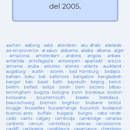
del 2005.
aachen
·
aalborg
·
aalst
·
aberdeen
·
abu dhabi
·
adelaide
·
aix-en-provence
·
al-aaiun
·
alabama
·
alaska
·
albania
·
alger
·
amazonia
·
amsterdam
·
andorra
·
angola
·
ankara
·
antàrtida
·
antofagasta
·
antwerpen
·
apartadó
·
arezzo
·
armenia
·
aruba
·
asturies
·
atenes
·
atlanta
·
auckland
·
augsburg
·
austin
·
azores
·
bad homburg
·
badajoz
·
bahrain
·
baku
·
bali
·
baltimore
·
bangalore
·
bangladesh
·
bangor
·
bari
·
basel
·
bath
·
bayreuth
·
beijing
·
beirut
·
belém
·
belfast
·
belize
·
berlin
·
bern
·
beziers
·
bilbao
·
birmingham
·
bogota
·
bologna
·
bonn
·
bordeaux
·
boston
·
botswana
·
bournemouth
·
brasilia
·
bratislava
·
braunschweig
·
bremen
·
brighton
·
brisbane
·
bristol
·
brugge
·
brusselles
·
bucaramanga
·
bucuresti
·
budapest
·
buenos aires
·
buffalo
·
bulgaria
·
burgos
·
cabo verde
·
cádiz
·
cairns
·
calgary
·
cambodja
·
cambridge
·
canarias
·
canberra
·
cancun
·
canterbury
·
caracas
·
carcassonne
·
cardiff
·
cartagena
·
casablanca
·
casamance
·
chambéry
·