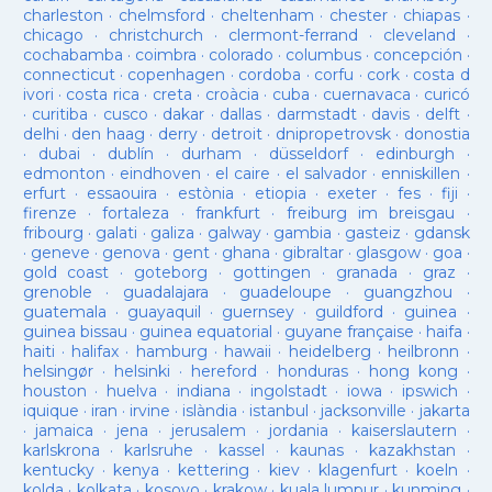
charleston
·
chelmsford
·
cheltenham
·
chester
·
chiapas
·
chicago
·
christchurch
·
clermont-ferrand
·
cleveland
·
cochabamba
·
coimbra
·
colorado
·
columbus
·
concepción
·
connecticut
·
copenhagen
·
cordoba
·
corfu
·
cork
·
costa d
ivori
·
costa rica
·
creta
·
croàcia
·
cuba
·
cuernavaca
·
curicó
·
curitiba
·
cusco
·
dakar
·
dallas
·
darmstadt
·
davis
·
delft
·
delhi
·
den haag
·
derry
·
detroit
·
dnipropetrovsk
·
donostia
·
dubai
·
dublín
·
durham
·
düsseldorf
·
edinburgh
·
edmonton
·
eindhoven
·
el caire
·
el salvador
·
enniskillen
·
erfurt
·
essaouira
·
estònia
·
etiopia
·
exeter
·
fes
·
fiji
·
firenze
·
fortaleza
·
frankfurt
·
freiburg im breisgau
·
fribourg
·
galati
·
galiza
·
galway
·
gambia
·
gasteiz
·
gdansk
·
geneve
·
genova
·
gent
·
ghana
·
gibraltar
·
glasgow
·
goa
·
gold coast
·
goteborg
·
gottingen
·
granada
·
graz
·
grenoble
·
guadalajara
·
guadeloupe
·
guangzhou
·
guatemala
·
guayaquil
·
guernsey
·
guildford
·
guinea
·
guinea bissau
·
guinea equatorial
·
guyane française
·
haifa
·
haiti
·
halifax
·
hamburg
·
hawaii
·
heidelberg
·
heilbronn
·
helsingør
·
helsinki
·
hereford
·
honduras
·
hong kong
·
houston
·
huelva
·
indiana
·
ingolstadt
·
iowa
·
ipswich
·
iquique
·
iran
·
irvine
·
islàndia
·
istanbul
·
jacksonville
·
jakarta
·
jamaica
·
jena
·
jerusalem
·
jordania
·
kaiserslautern
·
karlskrona
·
karlsruhe
·
kassel
·
kaunas
·
kazakhstan
·
kentucky
·
kenya
·
kettering
·
kiev
·
klagenfurt
·
koeln
·
kolda
·
kolkata
·
kosovo
·
krakow
·
kuala lumpur
·
kunming
·