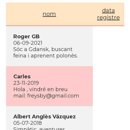
data
nom
registre
Roger GB
06-09-2021
Sóc a Gdansk, buscant
feina i aprenent polonès.
Carles
23-11-2019
Hola , vindré en breu
mail:
freysby@gmail.com
Albert Anglès Vázquez
05-07-2018
Simpàtic, aventurer,