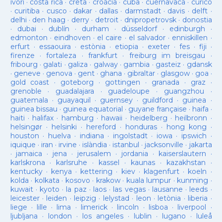
ivori
·
costa rica
·
creta
·
croàcia
·
cuba
·
cuernavaca
·
curicó
·
curitiba
·
cusco
·
dakar
·
dallas
·
darmstadt
·
davis
·
delft
·
delhi
·
den haag
·
derry
·
detroit
·
dnipropetrovsk
·
donostia
·
dubai
·
dublín
·
durham
·
düsseldorf
·
edinburgh
·
edmonton
·
eindhoven
·
el caire
·
el salvador
·
enniskillen
·
erfurt
·
essaouira
·
estònia
·
etiopia
·
exeter
·
fes
·
fiji
·
firenze
·
fortaleza
·
frankfurt
·
freiburg im breisgau
·
fribourg
·
galati
·
galiza
·
galway
·
gambia
·
gasteiz
·
gdansk
·
geneve
·
genova
·
gent
·
ghana
·
gibraltar
·
glasgow
·
goa
·
gold coast
·
goteborg
·
gottingen
·
granada
·
graz
·
grenoble
·
guadalajara
·
guadeloupe
·
guangzhou
·
guatemala
·
guayaquil
·
guernsey
·
guildford
·
guinea
·
guinea bissau
·
guinea equatorial
·
guyane française
·
haifa
·
haiti
·
halifax
·
hamburg
·
hawaii
·
heidelberg
·
heilbronn
·
helsingør
·
helsinki
·
hereford
·
honduras
·
hong kong
·
houston
·
huelva
·
indiana
·
ingolstadt
·
iowa
·
ipswich
·
iquique
·
iran
·
irvine
·
islàndia
·
istanbul
·
jacksonville
·
jakarta
·
jamaica
·
jena
·
jerusalem
·
jordania
·
kaiserslautern
·
karlskrona
·
karlsruhe
·
kassel
·
kaunas
·
kazakhstan
·
kentucky
·
kenya
·
kettering
·
kiev
·
klagenfurt
·
koeln
·
kolda
·
kolkata
·
kosovo
·
krakow
·
kuala lumpur
·
kunming
·
kuwait
·
kyoto
·
la paz
·
laos
·
las vegas
·
lausanne
·
leeds
·
leicester
·
leiden
·
leipzig
·
lelystad
·
leon
·
letònia
·
liberia
·
liege
·
lille
·
lima
·
limerick
·
lincoln
·
lisboa
·
liverpool
·
ljubljana
·
london
·
los angeles
·
lublin
·
lugano
·
luleå