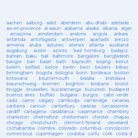
aachen
·
aalborg
·
aalst
·
aberdeen
·
abu dhabi
·
adelaide
·
aix-en-provence
·
al-aaiun
·
alabama
·
alaska
·
albania
·
alger
·
amazonia
·
amsterdam
·
andorra
·
angola
·
ankara
·
antàrtida
·
antofagasta
·
antwerpen
·
apartadó
·
arezzo
·
armenia
·
aruba
·
asturies
·
atenes
·
atlanta
·
auckland
·
augsburg
·
austin
·
azores
·
bad homburg
·
badajoz
·
bahrain
·
baku
·
bali
·
baltimore
·
bangalore
·
bangladesh
·
bangor
·
bari
·
basel
·
bath
·
bayreuth
·
beijing
·
beirut
·
belém
·
belfast
·
belize
·
berlin
·
bern
·
beziers
·
bilbao
·
birmingham
·
bogota
·
bologna
·
bonn
·
bordeaux
·
boston
·
botswana
·
bournemouth
·
brasilia
·
bratislava
·
braunschweig
·
bremen
·
brighton
·
brisbane
·
bristol
·
brugge
·
brusselles
·
bucaramanga
·
bucuresti
·
budapest
·
buenos aires
·
buffalo
·
bulgaria
·
burgos
·
cabo verde
·
cádiz
·
cairns
·
calgary
·
cambodja
·
cambridge
·
canarias
·
canberra
·
cancun
·
canterbury
·
caracas
·
carcassonne
·
cardiff
·
cartagena
·
casablanca
·
casamance
·
chambéry
·
charleston
·
chelmsford
·
cheltenham
·
chester
·
chiapas
·
chicago
·
christchurch
·
clermont-ferrand
·
cleveland
·
cochabamba
·
coimbra
·
colorado
·
columbus
·
concepción
·
connecticut
·
copenhagen
·
cordoba
·
corfu
·
cork
·
costa d