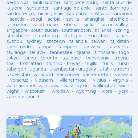
pedro sula
·
sanluispotosí
·
sant petersburg
·
santa cruz de
la sierra
·
santander
·
santiago de chile
·
santo domingo
·
são lourenço, minas gerais
·
sao paulo
·
sarasota
·
sardenya
·
seattle
·
seoul
·
serbia
·
sevilla
·
shanghai
·
sheffield
·
shenzhen
·
sherbrooke
·
sibèria
·
sicilia
·
silicon valley
·
singapore
·
south sudan
·
southampton
·
sri lanka
·
stirling
·
stockholm
·
strasbourg
·
stuttgart
·
sud-âfrica
·
sudan
·
suzhou
·
sydney
·
szczecin
·
tailandia
·
taiwan
·
tajikistan
·
tamil nadu
·
tampa
·
tampere
·
tanzania
·
tasmania
·
tauranga
·
tel aviv
·
tennessee
·
tijuana
·
timisoara
·
togo
·
tokyo
·
torino
·
toronto
·
toulouse
·
transilvania
·
treviso
·
trier
·
trollhattan
·
tromso
·
troyes
·
trujillo
·
tunis
·
turku
·
tübingen
·
uganda
·
ulaanbaatar
·
uruguay
·
utah
·
utrecht
·
uzbekistan
·
valladolid
·
vancouver
·
vasterbotten
·
venezia
·
veracruz
·
vietnam
·
villahermosa
·
vilnius
·
virginia
·
warrnambool
·
warszawa
·
washington
·
wellington
·
wien
·
wight
·
wisconsin
·
wroclaw
·
wyoming
·
xipre
·
york
·
zanzibar
·
zurich
·