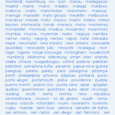
(norrland)
·
luxemburg
·
lviv
·
lyon
·
macau
·
madagascar
·
madrid
·
maine
·
mainz
·
malabo
·
malaga
·
maldives
·
mallorca
·
malta
·
manchester
·
mannheim
·
maracay
·
maringá
·
marseille
·
mato grosso
·
medellín
·
melbourne
·
mendoza
·
mérida
·
metz
·
mexico
·
miami
·
milano
·
milton
keynes
·
minnesota
·
minsk
·
monaco
·
mons
·
monterrey
·
montpellier
·
montreal
·
moskva
·
mozambic
·
muenchen
·
mumbai
·
murcia
·
myanmar
·
nador
·
nagoya
·
namibia
·
namur
·
nancy
·
nanjing
·
nantes
·
napoli
·
natal
·
nebraska
·
nepal
·
neuchatel
·
new mexico
·
new orleans
·
newcastle
(austràlia)
·
newcastle (uk)
·
newyork
·
nicaragua
·
nice
·
niger
·
nigeria
·
norge (noruega)
·
nottingham
·
nouakchott
·
nürnberg
·
oklahoma
·
oldenburg
·
oman
·
oran
·
orlando
·
osaka
·
ottawa
·
ouagadougou
·
oxford
·
padova
·
pakistan
·
palestine
·
pamplona iruña
·
panama
·
papua nova guinea
·
paraguay
·
parana
·
paraty
·
paris
·
patagonia
·
perpinya
·
perth
·
philadelphia
·
phoenix
·
pilipinas
·
portland
·
porto
·
porto alegre
·
portsmouth
·
praha
·
providence
·
puebla
·
puerto montt
·
puerto rico
·
punta cana
·
qatar
·
qingdao
·
quebec
·
queenstown
·
querétaro
·
quito
·
rabat
·
rd congo
·
reading
·
recife
·
reims
·
rennes
·
reno
·
republica
centreafricana
·
reunion
·
rio de janeiro
·
riyadh
·
roma
·
rosario
·
rostock
·
rotterdam
·
rouen
·
rovaniemi
·
rovereto
·
rugby
·
rwanda
·
saint louis
·
salonica
·
salvador de bahia
·
san antonio
·
san carlos
·
san diego
·
san francisco
·
san